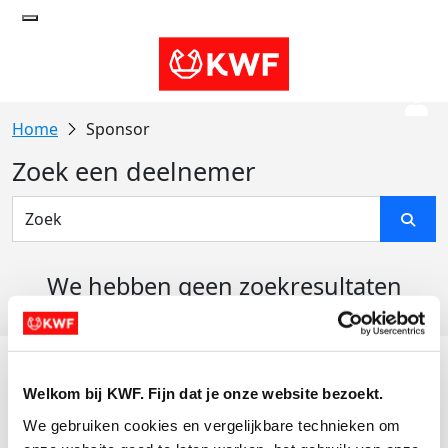
Sponsor
Zoek een deelnemer
We hebben geen zoekresultaten
gevonden
Acties
Welkom bij KWF. Fijn dat je onze website bezoekt.
Actiematerialen
We gebruiken cookies en vergelijkbare technieken om 
Evenementen