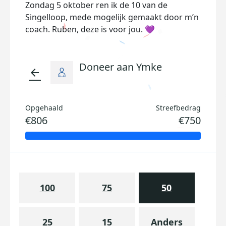
Zondag 5 oktober ren ik de 10 van de
Singelloop, mede mogelijk gemaakt door m’n
coach. Ruben,
deze is voor jou. 💜
Doneer aan Ymke
arrow_back
Opgehaald
Streefbedrag
€806
€750
100
75
50
25
15
Anders