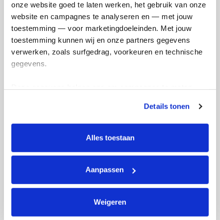
Updates
onze website goed te laten werken, het gebruik van onze 
website en campagnes te analyseren en — met jouw 
toestemming — voor marketingdoeleinden. Met jouw 
toestemming kunnen wij en onze partners gegevens 
verwerken, zoals surfgedrag, voorkeuren en technische 
I did it 💪
gegevens.
zondag 5 oktober 2025
Deze gegevens helpen ons om campagnes te meten, 
prestaties te verbeteren en relevante KWF-content te 
Details tonen
tonen. Je kunt je toestemming op elk moment wijzigen of 
intrekken via Cookie instellingen onderaan de pagina. De 
lijst met cookies is te vinden in het tabblad “details”.
Alles toestaan
Aanpassen
Weigeren