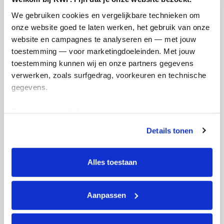
Referentie
We gebruiken cookies en vergelijkbare technieken om 
onze website goed te laten werken, het gebruik van onze 
website en campagnes te analyseren en — met jouw 
toestemming — voor marketingdoeleinden. Met jouw 
toestemming kunnen wij en onze partners gegevens 
verwerken, zoals surfgedrag, voorkeuren en technische 
gegevens.
Ik wil bijdragen aan de transactiekosten
en betaal €0.75 extra.
Deze gegevens helpen ons om campagnes te meten, 
prestaties te verbeteren en relevante KWF-content te 
Doneer nu
Details tonen
tonen. Je kunt je toestemming op elk moment wijzigen of 
intrekken via Cookie instellingen onderaan de pagina. De 
lijst met cookies is te vinden in het tabblad “details”.
Alles toestaan
Opgehaald
Streefbedrag
Aanpassen
€0
€500