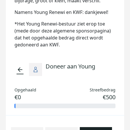
bijdrage, groot of klein, maakt verschil.
Namens Young Renewi en KWF: dankjewel!
*Het Young Renewi-bestuur ziet erop toe
(mede door deze algemene sponsorpagina)
dat het opgehaalde bedrag direct wordt
gedoneerd aan KWF.
Doneer aan Young
arrow_back
Opgehaald
Streefbedrag
€0
€500