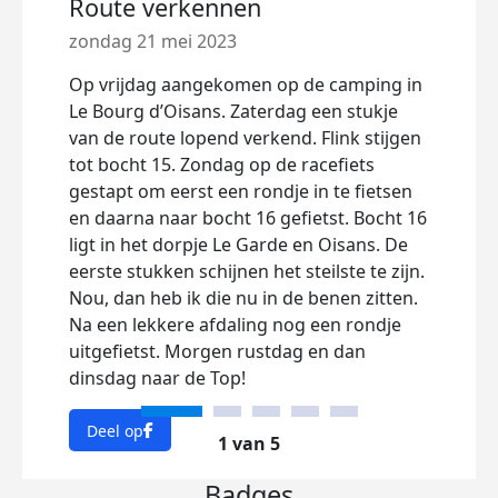
Route verkennen
VAM
zondag 21 mei 2023
dins
Op vrijdag aangekomen op de camping in
Vand
Le Bourg d’Oisans. Zaterdag een stukje
3 ro
van de route lopend verkend. Flink stijgen
setj
tot bocht 15. Zondag op de racefiets
knal
gestapt om eerst een rondje in te fietsen
voeld
en daarna naar bocht 16 gefietst. Bocht 16
Alpe 
ligt in het dorpje Le Garde en Oisans. De
om o
eerste stukken schijnen het steilste te zijn.
fiets
Nou, dan heb ik die nu in de benen zitten.
Na een lekkere afdaling nog een rondje
Dee
uitgefietst. Morgen rustdag en dan
dinsdag naar de Top!
Deel op
1 van 5
Badges