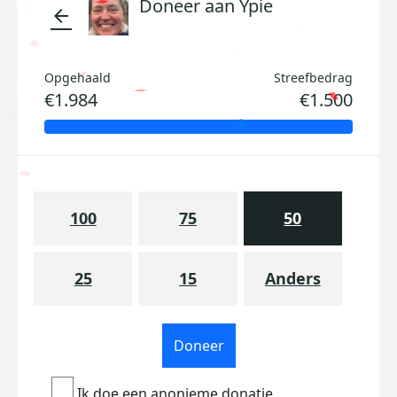
Doneer aan Ypie
arrow_back
Opgehaald
Streefbedrag
€1.984
€1.500
100
75
50
25
15
Anders
Doneer
Ik doe een anonieme donatie