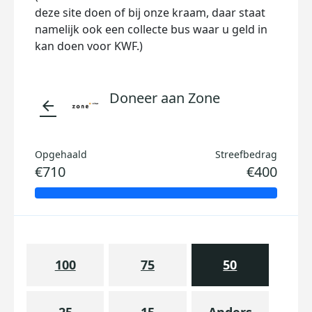
deze site doen of bij onze kraam, daar staat
namelijk ook een collecte bus waar u geld in
kan doen voor KWF.)
Doneer aan Zone
arrow_back
Opgehaald
Streefbedrag
€710
€400
100
75
50