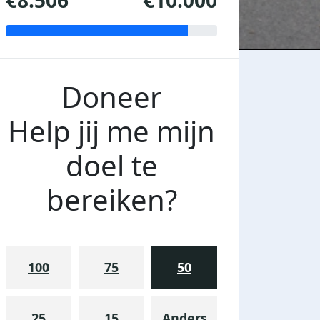
€8.506
€10.000
Doneer
Help jij me mijn
doel te
bereiken?
100
75
50
25
15
Anders