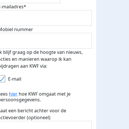
E-mailadres*
Mobiel nummer
Ik blijf graag op de hoogte van nieuws,
acties en manieren waarop ik kan
bijdragen aan KWF via:
E-mail
Lees
hier
hoe KWF omgaat met je
persoonsgegevens.
Laat een bericht achter voor de
actievoerder (optioneel)