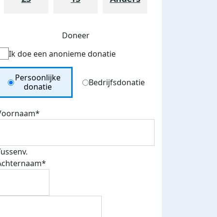
Doneer
Ik doe een anonieme donatie
Donation Type
Persoonlijke
Bedrijfsdonatie
donatie
Voornaam*
Tussenv.
Achternaam*