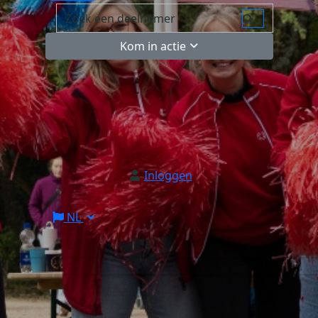
Kom in actie
Inloggen
NL