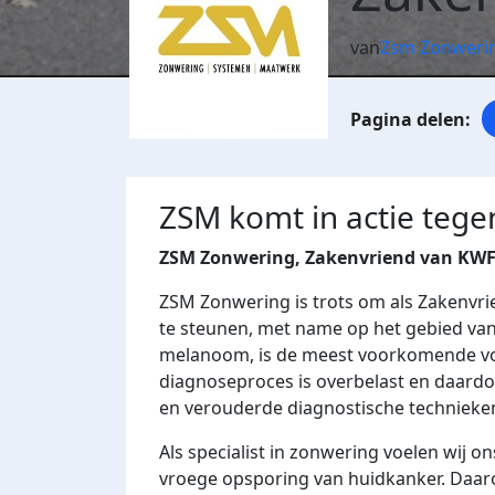
van
Zsm Zonweri
ZSM komt in actie teg
ZSM Zonwering, Zakenvriend van KW
ZSM Zonwering is trots om als Zakenvr
te steunen, met name op het gebied van
melanoom, is de meest voorkomende vo
diagnoseproces is overbelast en daard
en verouderde diagnostische technieke
Als specialist in zonwering voelen wij o
vroege opsporing van huidkanker. Daar