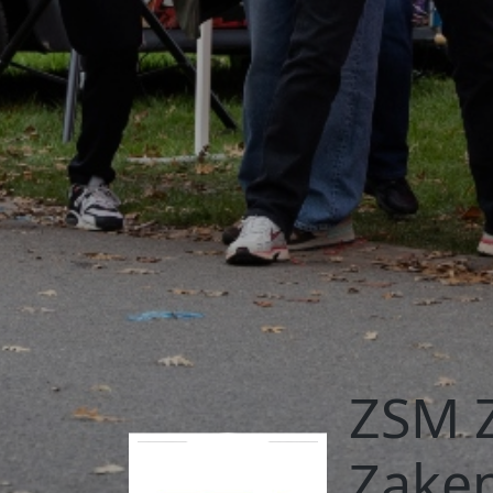
ZSM 
Zake