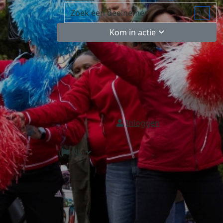
Kom in actie
Inloggen
NL