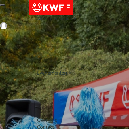
Alles over acties
Login
Evenementen
Over ons
Contact