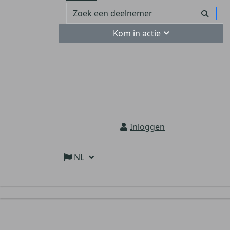
Kom in actie
Inloggen
NL