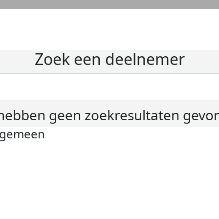
Zoek een deelnemer
hebben geen zoekresultaten gevo
lgemeen
ivacyverklaring
okie instellingen
gemene voorwaarden
er KWF Kankerbestrijding