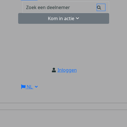
Kom in actie
Inloggen
NL