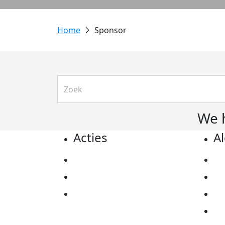
Sponsor
We 
Acties
A
Actiematerialen
Pr
Evenementen
Co
Kom in actie
Al
Ov