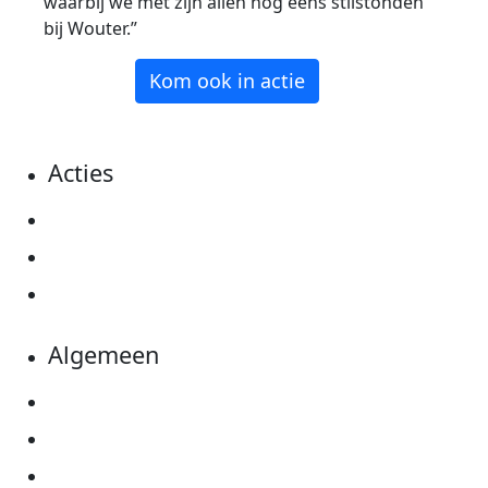
waarbij we met zijn allen nog eens stilstonden
bij Wouter.”
Kom ook in actie
Acties
Actiematerialen
Evenementen
Kom in actie
Algemeen
Privacyverklaring
Cookie instellingen
Algemene voorwaarden