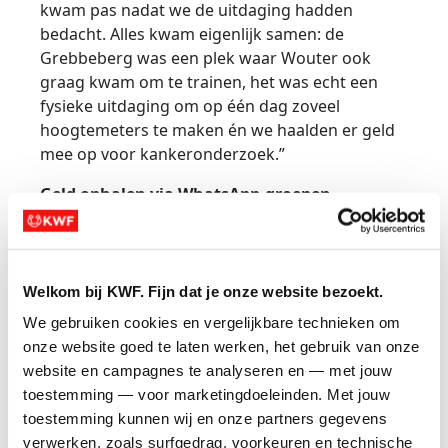
kwam pas nadat we de uitdaging hadden
bedacht. Alles kwam eigenlijk samen: de
Grebbeberg was een plek waar Wouter ook
graag kwam om te trainen, het was echt een
fysieke uitdaging om op één dag zoveel
hoogtemeters te maken én we haalden er geld
mee op voor kankeronderzoek.”
Geld ophalen via WhatsApp-groepen
Jeroen: “Met een actiepagina was het heel
eenvoudig om geld op te halen. We hadden een
relatief korte periode – we begonnen 10
december en 9 januari gingen we lopen. Het
Welkom bij KWF. Fijn dat je onze website bezoekt.
streefbedrag bepalen, dat vond ik wel lastig. 500
We gebruiken cookies en vergelijkbare technieken om 
euro leek me realistisch. Ik dacht, ik doneer zelf
onze website goed te laten werken, het gebruik van onze 
maar wat, dan lijkt het in ieder geval nog wat. En
website en campagnes te analyseren en — met jouw 
dan maar promoten he? Met name via
toestemming — voor marketingdoeleinden. Met jouw 
WhatsApp- groepen verliep het succesvol. Ik
toestemming kunnen wij en onze partners gegevens 
deelde de link en er waren altijd wel mensen
verwerken, zoals surfgedrag, voorkeuren en technische 