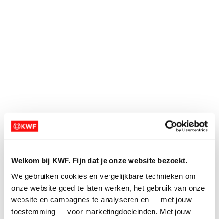
remove_circle_outline
remove_circle_outline
expand_more
expand_more
Ja, dat kunnen we aanpassen. Stuur ons even
een mailtje via rentegenkanker@kwf.nl.
add_circle
add_circle
remove_circle
remove_circle
expand_circle_down
expand_circle_down
Ik heb 500 euro
expand_circle_down
expand_circle_down
opgehaald, wat nu?
add
add
Welkom bij KWF. Fijn dat je onze website bezoekt.
add_circle_outline
add_circle_outline
We gebruiken cookies en vergelijkbare technieken om 
remove_circle_outline
remove_circle_outline
onze website goed te laten werken, het gebruik van onze 
website en campagnes te analyseren en — met jouw 
expand_more
expand_more
toestemming — voor marketingdoeleinden. Met jouw 