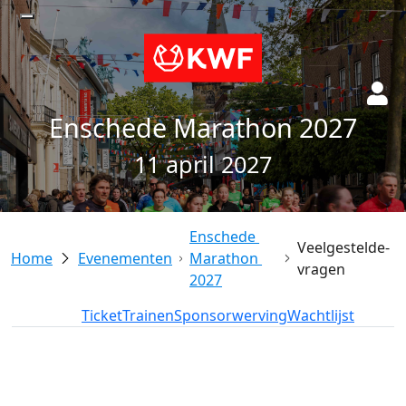
Enschede Marathon 2027
11 april 2027
Enschede 
Veelgestelde-
Evenementen
Marathon 
vragen
2027
Deelname
Ticket
Trainen
Sponsorwerving
Wachtlijst
add_circle
add_circle
remove_circle
remove_circle