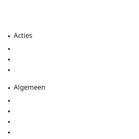
dat event en haal je hier ook het minimale
sponsorbedrag op.
Acties
Actiematerialen
Evenementen
Kom in actie
Algemeen
Privacyverklaring
Cookie instellingen
Algemene voorwaarden
Over KWF Kankerbestrijding