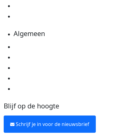
Evenementen
Kom in actie
Algemeen
Privacyverklaring
Cookie instellingen
Algemene voorwaarden
Over KWF Kankerbestrijding
Neem contact op
Blijf op de hoogte
Schrijf je in voor de nieuwsbrief