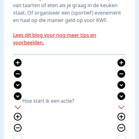
van taarten of eten als je graag in de keuken
staat. Of organiseer een (sportief) evenement
en haal op die manier geld op voor KWF.
Lees dit blog voor nog meer tips en
voorbeelden.
add_circle
add_circle
remove_circle
remove_circle
expand_circle_down
expand_circle_down
expand_circle_down
expand_circle_down
Hoe start ik een actie?
add
add
add_circle_outline
add_circle_outline
remove_circle_outline
remove_circle_outline
expand_more
expand_less
expand_more
expand_less