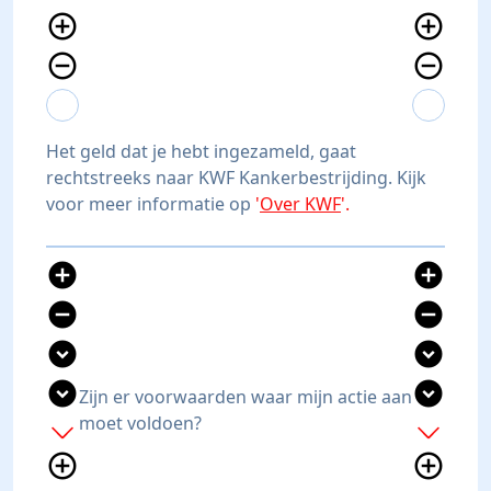
add_circle_outline
add_circle_outline
remove_circle_outline
remove_circle_outline
expand_more
expand_less
expand_more
expand_less
Het geld dat je hebt ingezameld, gaat
rechtstreeks naar KWF Kankerbestrijding. Kijk
voor meer informatie op
'
Over KWF
'.
add_circle
add_circle
remove_circle
remove_circle
expand_circle_down
expand_circle_down
expand_circle_down
expand_circle_down
Zijn er voorwaarden waar mijn actie aan
moet voldoen?
add
add
add_circle_outline
add_circle_outline