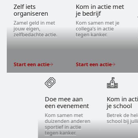
Zelf iets
Kom in actie met
organiseren
je bedrijf
Zamel geld in met
Kom samen met je
jouw eigen,
collega’s in actie
zelfbedachte actie.
tegen kanker.
Start een actie
Start een actie
Doe mee aan
Kom in act
een evenement
je school
Kom samen met
Betrek de he
duizenden anderen
school bij jull
sportief in actie
tegen kanker.