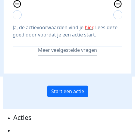
remove_circle_outline
remove_circle_outline
expand_more
expand_less
expand_more
expand_less
Ja, de actievoorwaarden vind je
hier
. Lees deze
goed door voordat je een actie start.
Meer veelgestelde vragen
Start een actie
Acties
Actiematerialen