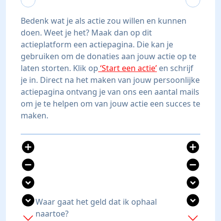
Bedenk wat je als actie zou willen en kunnen
doen. Weet je het? Maak dan op dit
actieplatform een actiepagina. Die kan je
gebruiken om de donaties aan jouw actie op te
laten storten. Klik op
‘Start een actie’
en schrijf
je in. Direct na het maken van jouw persoonlijke
actiepagina ontvang je van ons een aantal mails
om je te helpen om van jouw actie een succes te
maken.
add_circle
add_circle
remove_circle
remove_circle
expand_circle_down
expand_circle_down
expand_circle_down
expand_circle_down
Waar gaat het geld dat ik ophaal
naartoe?
add
add