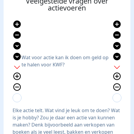
Veelgestelde vragen over
actievoeren
add_circle
add_circle
remove_circle
remove_circle
expand_circle_down
expand_circle_down
expand_circle_down
expand_circle_down
Wat voor actie kan ik doen om geld op
te halen voor KWF?
add
add
add_circle_outline
add_circle_outline
remove_circle_outline
remove_circle_outline
expand_more
expand_less
expand_more
expand_less
Elke actie telt. Wat vind je leuk om te doen? Wat
is je hobby? Zou je daar een actie van kunnen
maken? Denk bijvoorbeeld aan verkopen van
boeken als je veel leest, bakken en verkopen