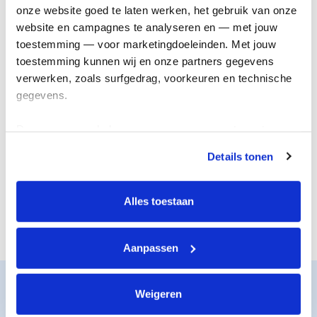
onderzoek
genezing
onze website goed te laten werken, het gebruik van onze 
website en campagnes te analyseren en — met jouw 
toestemming — voor marketingdoeleinden. Met jouw 
toestemming kunnen wij en onze partners gegevens 
verwerken, zoals surfgedrag, voorkeuren en technische 
gegevens.
Deze gegevens helpen ons om campagnes te meten, 
prestaties te verbeteren en relevante KWF-content te 
Details tonen
tonen. Je kunt je toestemming op elk moment wijzigen of 
De juiste steun
Nieuwe
intrekken via Cookie instellingen onderaan de pagina. De 
voor iedereen
behandelingen
lijst met cookies is te vinden in het tabblad “details”.
Alles toestaan
Aanpassen
Zo werkt het
Weigeren