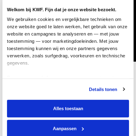
Welkom bij KWF. Fijn dat je onze website bezoekt.
We gebruiken cookies en vergelijkbare technieken om 
onze website goed te laten werken, het gebruik van onze 
website en campagnes te analyseren en — met jouw 
toestemming — voor marketingdoeleinden. Met jouw 
toestemming kunnen wij en onze partners gegevens 
verwerken, zoals surfgedrag, voorkeuren en technische 
gegevens.
Deze gegevens helpen ons om campagnes te meten, 
prestaties te verbeteren en relevante KWF-content te 
Details tonen
tonen. Je kunt je toestemming op elk moment wijzigen of 
intrekken via Cookie instellingen onderaan de pagina. De 
lijst met cookies is te vinden in het tabblad “details”.
Alles toestaan
Aanpassen