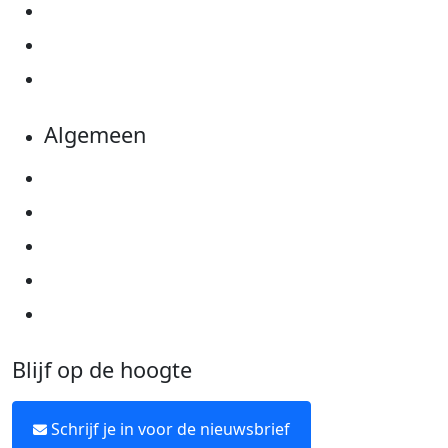
Actiematerialen
Evenementen
Kom in actie
Algemeen
Privacyverklaring
Cookie instellingen
Algemene voorwaarden
Over KWF Kankerbestrijding
Neem contact op
Blijf op de hoogte
Schrijf je in voor de nieuwsbrief