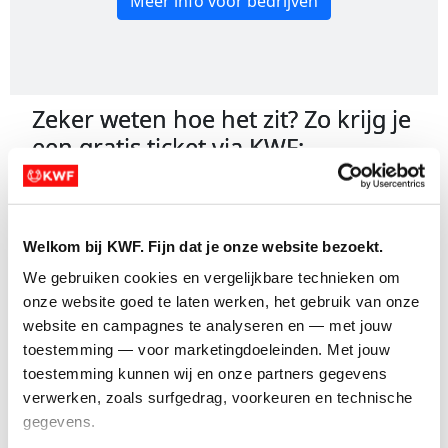
Meer info voor bedrijven
Zeker weten hoe het zit? Zo krijg je
een gratis ticket via KWF:
add_circle
add_circle
Welkom bij KWF. Fijn dat je onze website bezoekt.
remove_circle
remove_circle
We gebruiken cookies en vergelijkbare technieken om 
expand_circle_down
expand_circle_down
onze website goed te laten werken, het gebruik van onze 
expand_circle_down
expand_circle_down
website en campagnes te analyseren en — met jouw 
Wanneer regelt KWF mijn startbewijs?
toestemming — voor marketingdoeleinden. Met jouw 
add
add
toestemming kunnen wij en onze partners gegevens 
add_circle_outline
add_circle_outline
verwerken, zoals surfgedrag, voorkeuren en technische 
gegevens.
remove_circle_outline
remove_circle_outline