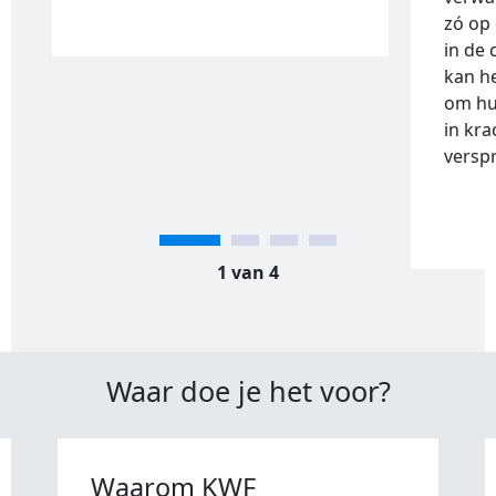
zó op
in de 
kan h
om hu
in kra
versp
1 van 4
Waar doe je het voor?
Waarom KWF