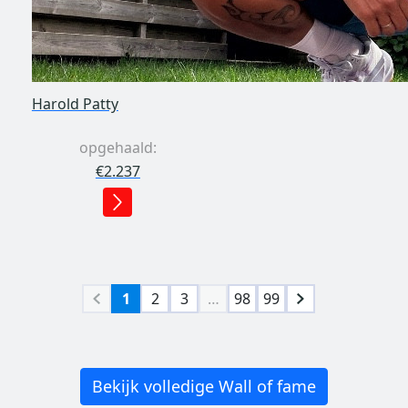
Harold Patty
opgehaald:
€2.237
1
2
3
…
98
99
Bekijk volledige Wall of fame