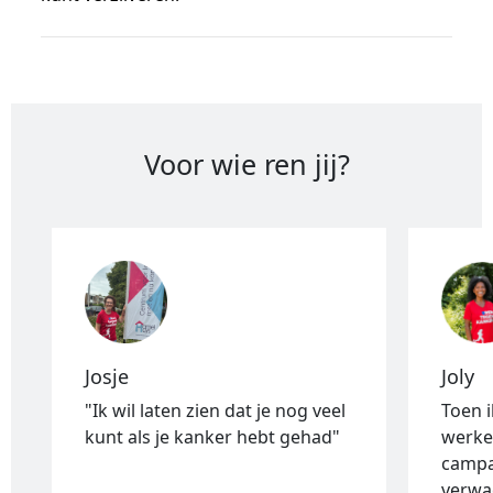
Voor wie ren jij?
Josje
Joly
"Ik wil laten zien dat je nog veel
Toen 
kunt als je kanker hebt gehad"
werke
campa
verwac