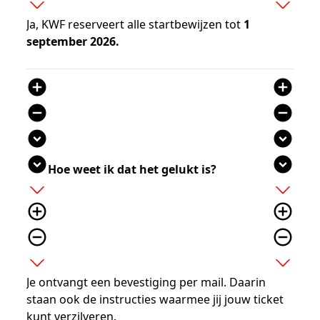
expand_more
expand_more
Ja, KWF reserveert alle startbewijzen tot
1
september 2026.
add_circle
add_circle
remove_circle
remove_circle
expand_circle_down
expand_circle_down
expand_circle_down
expand_circle_down
Hoe weet ik dat het gelukt is?
add
add
add_circle_outline
add_circle_outline
remove_circle_outline
remove_circle_outline
expand_more
expand_more
Je ontvangt een bevestiging per mail. Daarin
staan ook de instructies waarmee jij jouw ticket
kunt verzilveren.