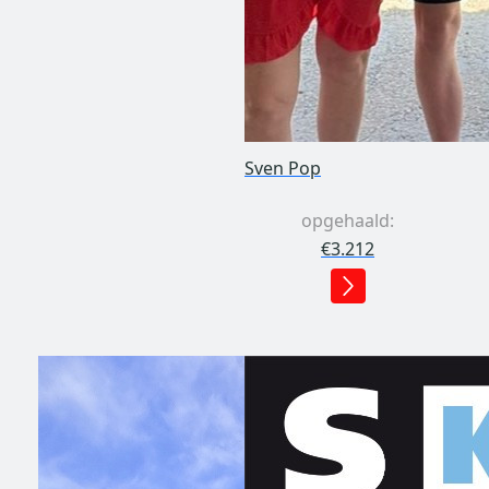
Sven Pop
opgehaald:
€3.212