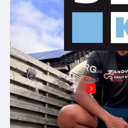
SKK Kozijnwacht
opgehaald:
€2.214