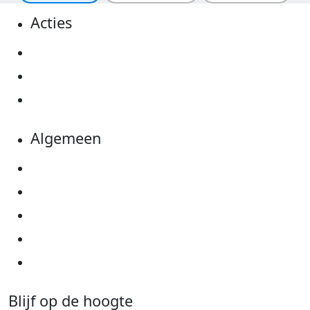
Acties
Actiematerialen
Evenementen
Kom in actie
Algemeen
Privacyverklaring
Cookie instellingen
Algemene voorwaarden
Over KWF Kankerbestrijding
Neem contact op
Blijf op de hoogte