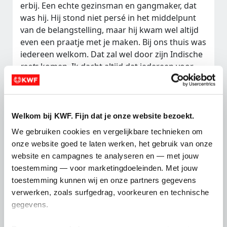
erbij. Een echte gezinsman en gangmaker, dat
was hij. Hij stond niet persé in het middelpunt
van de belangstelling, maar hij kwam wel altijd
even een praatje met je maken. Bij ons thuis was
iedereen welkom. Dat zal wel door zijn Indische
roots
komen. Ik dacht altijd dat iedereen voor
mij kwam op mijn verjaardag, maar eigenlijk
was het ze om papa’s beroemde saté te doen.
Vrije val
Welkom bij KWF. Fijn dat je onze website bezoekt.
In de zomer van 2020 kreeg m’n vader last van
We gebruiken cookies en vergelijkbare technieken om 
zijn buik. Hij was een sportieve, fitte man. Had
onze website goed te laten werken, het gebruik van onze 
eigenlijk nooit iets. Dus ging hij toch maar naar
website en campagnes te analyseren en — met jouw 
de huisarts. De uitslag na het bloedprikken:
toestemming — voor marketingdoeleinden. Met jouw 
verhoogde leverwaarden. We gingen als gezin –
toestemming kunnen wij en onze partners gegevens 
mijn ouders, broer en ik – op vakantie naar
verwerken, zoals surfgedrag, voorkeuren en technische 
Spanje.
gegevens.
Na die vakantie volgde een controleafspraak. Ik