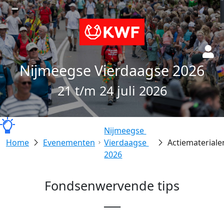
Nijmeegse Vierdaagse 2026
21 t/m 24 juli 2026
Nijmeegse 
Evenementen
Vierdaagse 
Actiemateriale
2026
Fondsenwervende tips
___