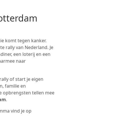
Rotterdam
tie komt tegen kanker.
e rally van Nederland. Je
iner, een loterij en een
aarmee naar
ally of start je eigen
n, familie en
le opbrengsten tellen mee
dam
.
mma vind je op