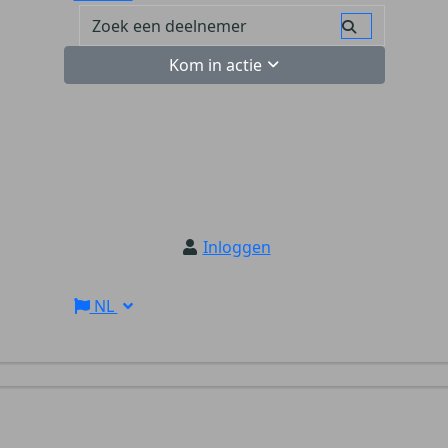
Kom in actie
Inloggen
NL