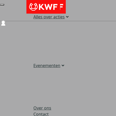
Alles over acties
Login
Evenementen
Over ons
Contact