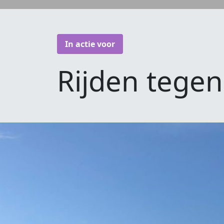
In actie voor
Rijden tege