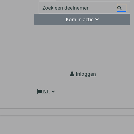
Kom in actie
Inloggen
NL