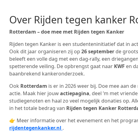
Over Rijden tegen kanker 
Rotterdam – doe mee met Rijden tegen Kanker
Rijden tegen Kanker is een studenteninitiatief dat in ac
Ook dit jaar organiseren zij op
26 september
de grootst
beleeft een volle dag met een dag-rally, een driegangend
spetterende veiling. De opbrengst gaat naar
KWF
en d
baanbrekend kankeronderzoek.
Ook
Rotterdam
is er in 2026 weer bij. Doe mee aan de r
actie. Maak hier jouw
actiepagina
, deel ’m met vriende
studiegenoten en haal zo veel mogelijk donaties op. Al
in het totale bedrag van
Rijden tegen Kanker Rotter
👉 Meer informatie over het evenement en het progra
rijdentegenkanker.nl
.