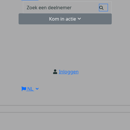
Kom in actie
Inloggen
NL