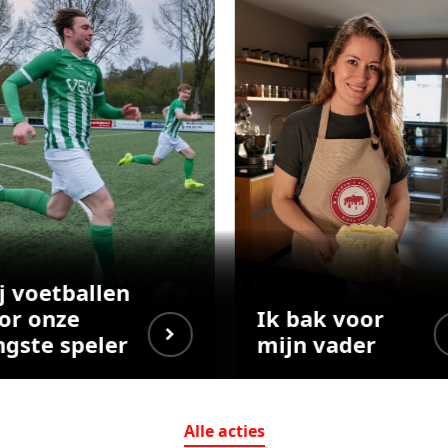
j voetballen
or onze
Ik bak voor
ngste speler
mijn vader
Alle
acties