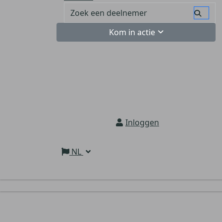
Kom in actie
Inloggen
NL