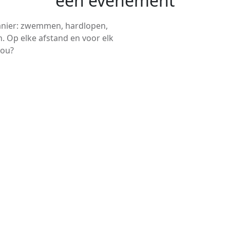
een evenement
anier: zwemmen, hardlopen,
. Op elke afstand en voor elk
jou?