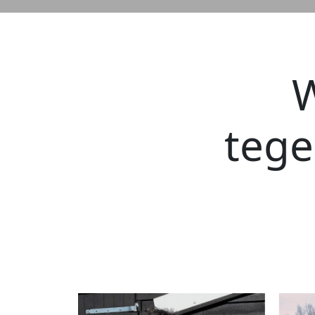
W
teg