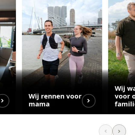
Wij w
Wij rennen voor
voor 
mama
famili