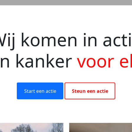
ij komen in act
en kanker
voor e
Start een actie
Steun een actie