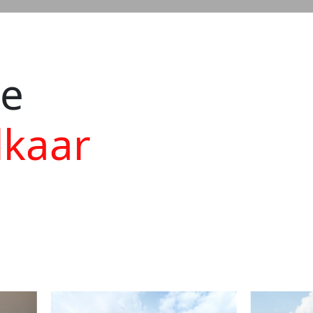
ie
lkaar