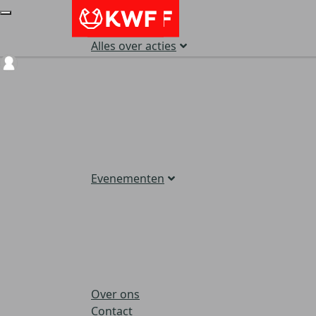
Alles over acties
Login
Evenementen
Over ons
Contact