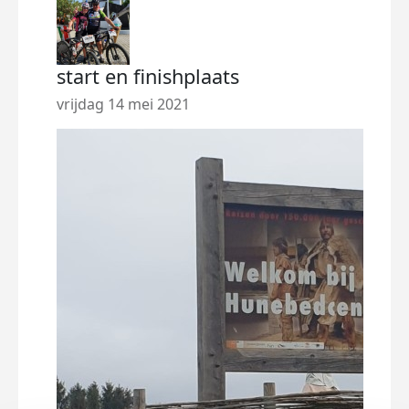
start en finishplaats
Fir
vrijdag 14 mei 2021
dins