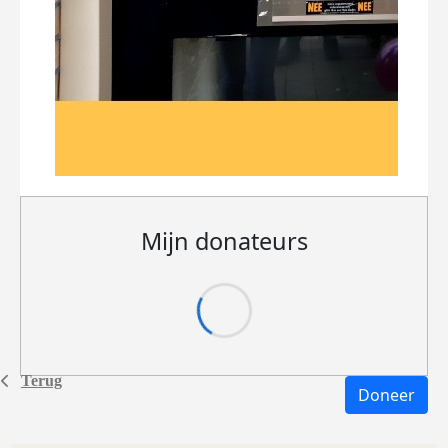
Mijn donateurs
Terug
Doneer