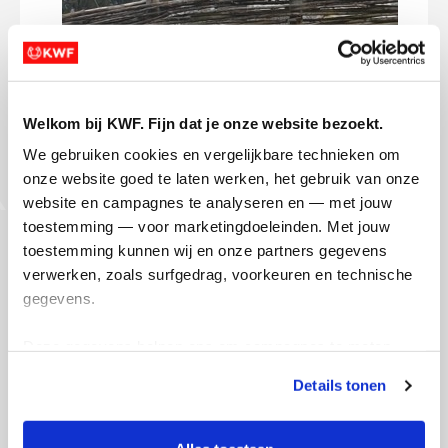
Welkom bij KWF. Fijn dat je onze website bezoekt.
De start en finishplaats is bekend. Wij
Ook F
We gebruiken cookies en vergelijkbare technieken om 
zullen starten op Zaterdag 12 Juni bij het
vold
onze website goed te laten werken, het gebruik van onze 
hunnebed centrum in Borger. Als alles
zond
website en campagnes te analyseren en — met jouw 
volgens plan loopt (en daar gaan we
zitt
toestemming — voor marketingdoeleinden. Met jouw 
vanuit) zullen wij ook daar finishen op
bijd
toestemming kunnen wij en onze partners gegevens 
zondag 13 juni. de hele dag en nacht
verwerken, zoals surfgedrag, voorkeuren en technische 
zullen we live te volgen zijn via de website.
Dee
gegevens.
Link hiervan word gedeeld kort voor de
start.
Deze gegevens helpen ons om campagnes te meten, 
prestaties te verbeteren en relevante KWF-content te 
Details tonen
Deel op
tonen. Je kunt je toestemming op elk moment wijzigen of 
1 van 19
intrekken via Cookie instellingen onderaan de pagina. De 
lijst met cookies is te vinden in het tabblad “details”.