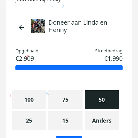
Doneer aan Linda en
arrow_back
Henny
Opgehaald
Streefbedrag
€2.909
€1.990
100
75
50
25
15
Anders