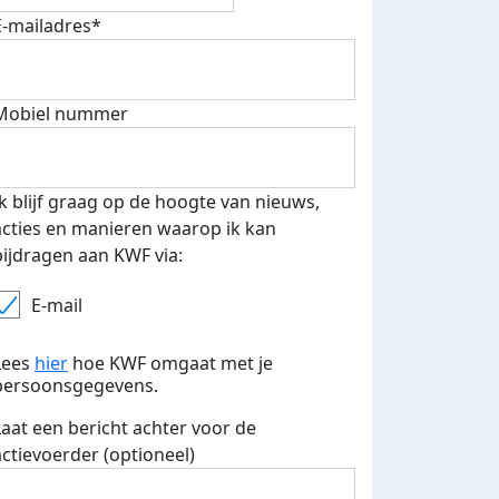
E-mailadres*
Mobiel nummer
Ik blijf graag op de hoogte van nieuws,
acties en manieren waarop ik kan
bijdragen aan KWF via:
E-mail
Lees
hier
hoe KWF omgaat met je
persoonsgegevens.
Laat een bericht achter voor de
actievoerder (optioneel)