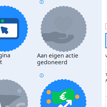
gina
Aan eigen actie
Dona
t
gedoneerd
beda