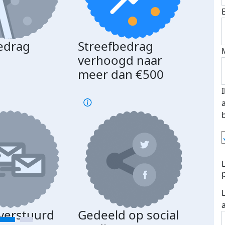
edrag
Streefbedrag
d
verhoogd naar
meer dan €500
 verstuurd
Gedeeld op social