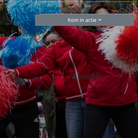
Kom in actie
Inloggen
NL