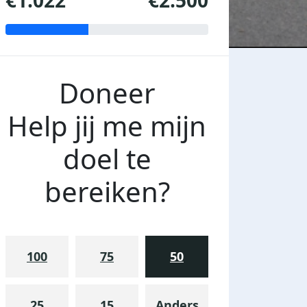
€1.022
€2.500
Doneer
Help jij me mijn
doel te
bereiken?
100
75
50
25
15
Anders