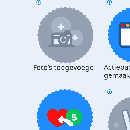
Actiepa
Foto’s toegevoegd
gemaak