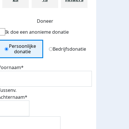
Doneer
Ik doe een anonieme donatie
Donation Type
Persoonlijke
Bedrijfsdonatie
donatie
teurs
Voornaam*
nkt
Tussenv.
Achternaam*