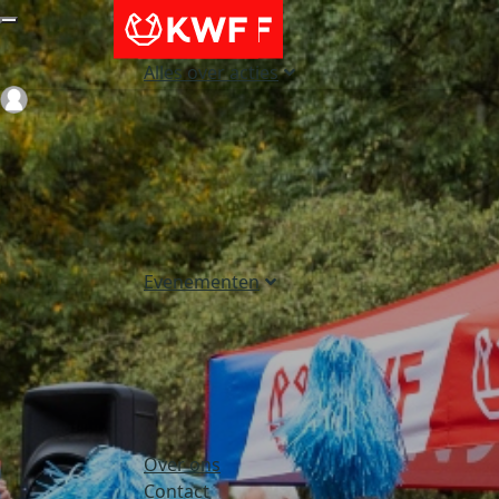
Alles over acties
Login
Evenementen
Over ons
Contact