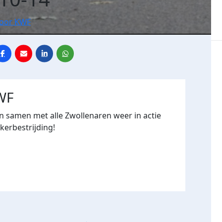
voor KWF
WF
 samen met alle Zwollenaren weer in actie
erbestrijding!