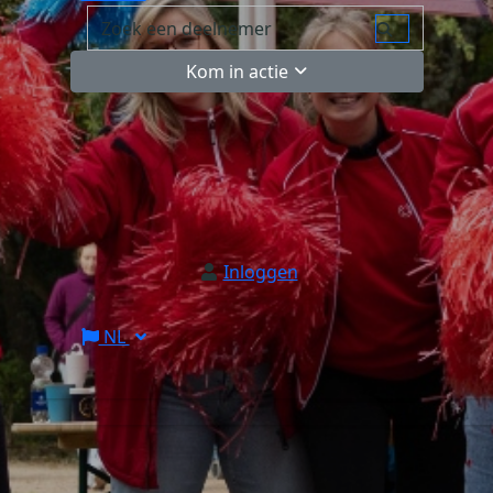
Kom in actie
Inloggen
NL