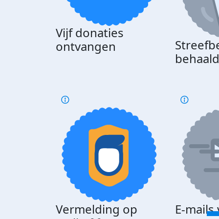
Vijf donaties
Streefb
ontvangen
behaal
Vermelding op
E-mails