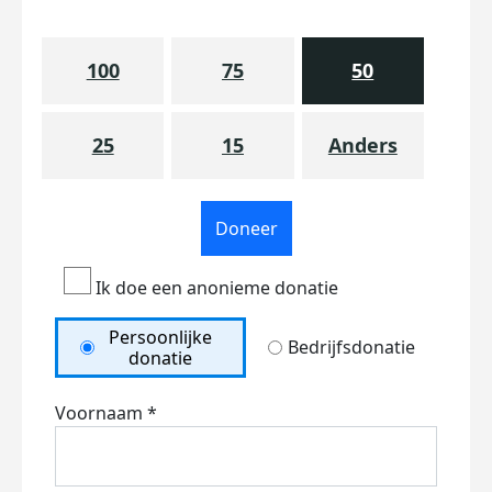
100
75
50
25
15
Anders
Doneer
Ik doe een anonieme donatie
Persoonlijke
Bedrijfsdonatie
donatie
Voornaam *