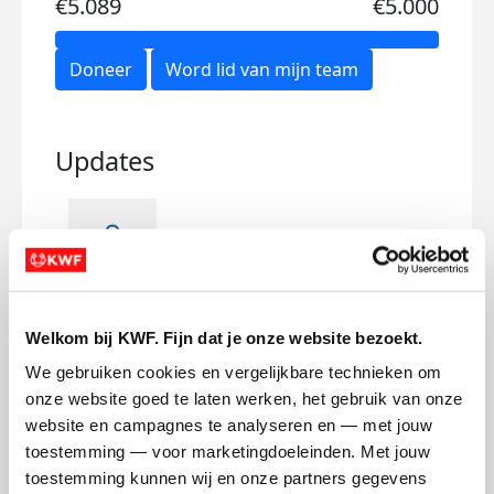
€5.089
€5.000
Doneer
Word lid van mijn team
Updates
We did it!
Gel
zondag 15 maart 2026
zond
Welkom bij KWF. Fijn dat je onze website bezoekt.
We gebruiken cookies en vergelijkbare technieken om 
Iede
onze website goed te laten werken, het gebruik van onze 
Dege
website en campagnes te analyseren en — met jouw 
lope
toestemming — voor marketingdoeleinden. Met jouw 
was 
toestemming kunnen wij en onze partners gegevens 
Afge