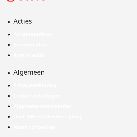
Acties
Actiematerialen
Evenementen
Kom in actie
Algemeen
Privacyverklaring
Cookie instellingen
Algemene voorwaarden
Over KWF Kankerbestrijding
Neem contact op