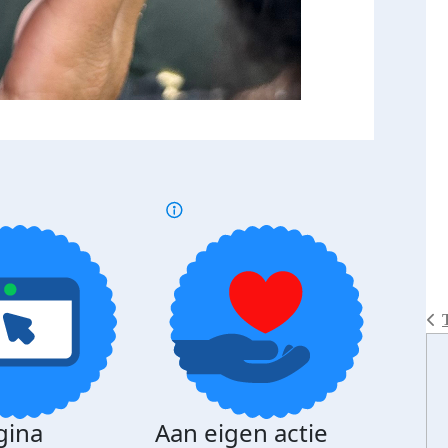
gina
Aan eigen actie
Dona