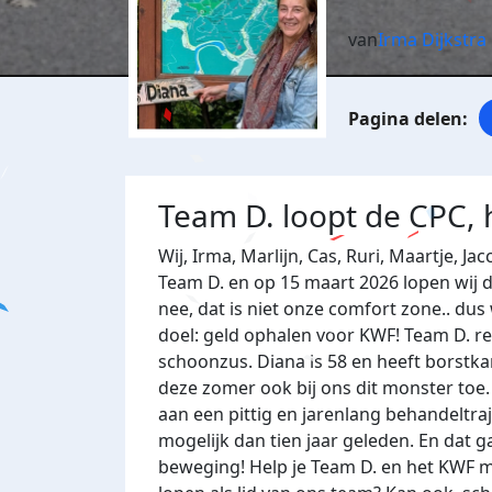
van
Irma Dijkstra
Team D. loopt de CPC, h
Wij, Irma, Marlijn, Cas, Ruri, Maartje, Jac
Team D. en op 15 maart 2026 lopen wij de
nee, dat is niet onze comfort zone.. d
doel: geld ophalen voor KWF! Team D. re
schoonzus. Diana is 58 en heeft borstk
deze zomer ook bij ons dit monster to
aan een pittig en jarenlang behandeltra
mogelijk dan tien jaar geleden. En dat 
beweging! Help je Team D. en het KWF me