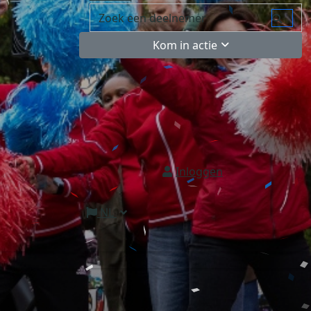
Kom in actie
Inloggen
NL