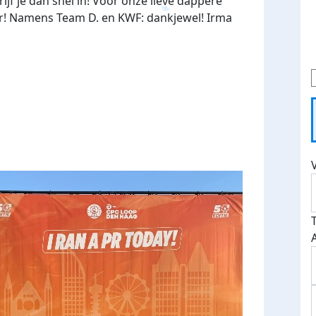
ijf je dan snel in! Voor onze lieve dappere
er! Namens Team D. en KWF: dankjewel! Irma