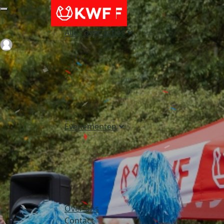
Alles over acties
Login
Evenementen
Over ons
Contact