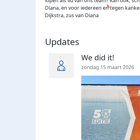
lopen als lid van ons team? Kan ook, schr
Diana, en voor iedereen en tegen kank
Dijkstra, zus van Diana
Updates
We did it!
zondag 15 maart 2026