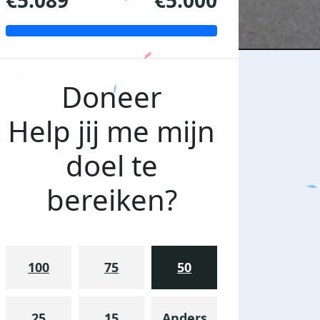
€5.089
€5.000
Doneer
Help jij me mijn
doel te
bereiken?
100
75
50
25
15
Anders