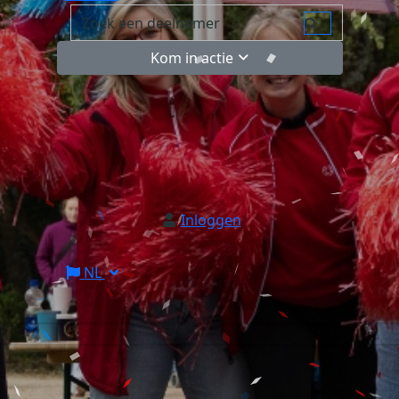
Kom in actie
Inloggen
NL