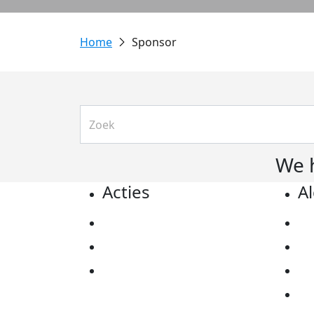
Sponsor
We 
Acties
A
Actiematerialen
Pr
Evenementen
Co
Kom in actie
Al
Ov