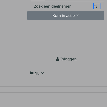
Kom in actie
Inloggen
NL