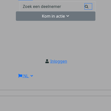
Kom in actie
Inloggen
NL