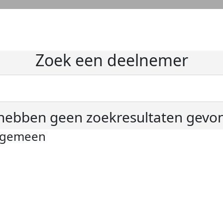
Zoek een deelnemer
hebben geen zoekresultaten gevo
lgemeen
ivacyverklaring
okie instellingen
gemene voorwaarden
er KWF Kankerbestrijding