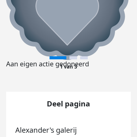
Aan eigen actie gedoneerd
1 van 3
Deel pagina
Alexander's
galerij