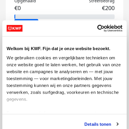
Opgehaald
Streefbedrag
€0
€200
Doneer
Alexander's badges
Welkom bij KWF. Fijn dat je onze website bezoekt.
We gebruiken cookies en vergelijkbare technieken om 
onze website goed te laten werken, het gebruik van onze 
website en campagnes te analyseren en — met jouw 
toestemming — voor marketingdoeleinden. Met jouw 
toestemming kunnen wij en onze partners gegevens 
verwerken, zoals surfgedrag, voorkeuren en technische 
gegevens.
Deze gegevens helpen ons om campagnes te meten, 
prestaties te verbeteren en relevante KWF-content te 
Details tonen
tonen. Je kunt je toestemming op elk moment wijzigen of 