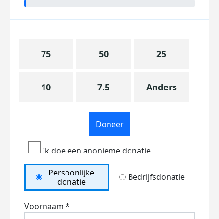
75
50
25
10
7.5
Anders
Doneer
Ik doe een anonieme donatie
Persoonlijke
Bedrijfsdonatie
donatie
Voornaam *