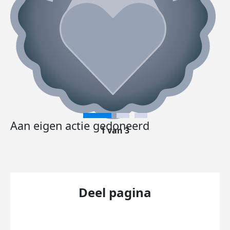
Aan eigen actie gedoneerd
1 van 3
Deel pagina