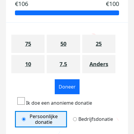
€106
€100
75
50
25
10
7.5
Anders
Doneer
Ik doe een anonieme donatie
Persoonlijke
Bedrijfsdonatie
donatie