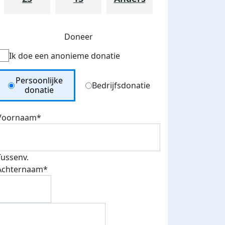
Doneer
Ik doe een anonieme donatie
Donation Type
Persoonlijke
Bedrijfsdonatie
donatie
Voornaam*
Tussenv.
Achternaam*