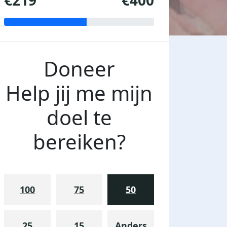
€219
€400
Doneer
Help jij me mijn
doel te
bereiken?
100
75
50
25
15
Anders