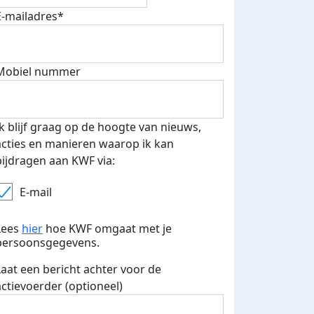
E-mailadres*
Mobiel nummer
Ik blijf graag op de hoogte van nieuws,
acties en manieren waarop ik kan
bijdragen aan KWF via:
E-mail
Lees
hier
hoe KWF omgaat met je
persoonsgegevens.
Laat een bericht achter voor de
actievoerder (optioneel)