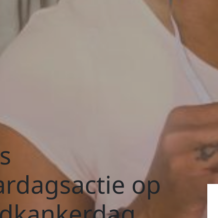
’s
ardagsactie op
ldkankerdag