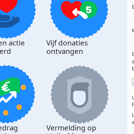
en actie
Vijf donaties
erd
ontvangen
edrag
Vermelding op