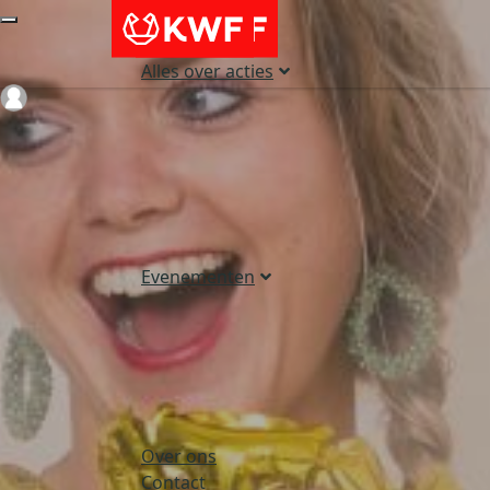
Alles over acties
Login
Evenementen
Over ons
Contact