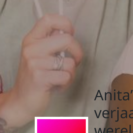
Anita
verja
were