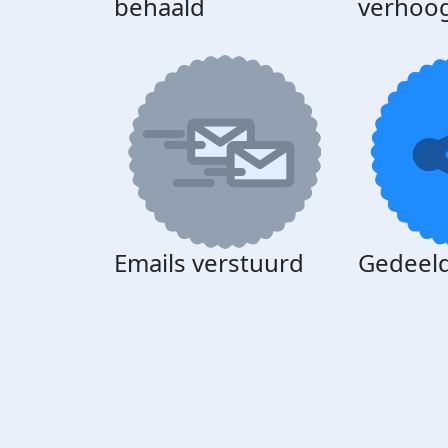
behaald
verhoo
Emails verstuurd
Gedeeld