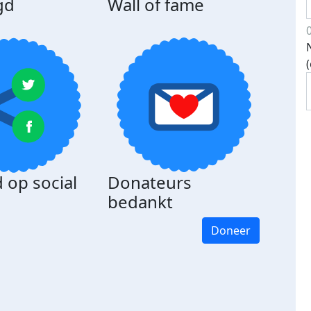
gd
Wall of fame
 op social
Donateurs
bedankt
Doneer