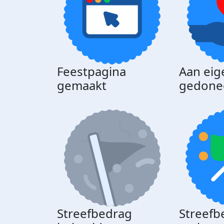
Feestpagina
Aan eig
gemaakt
gedone
Streefbedrag
Streefb