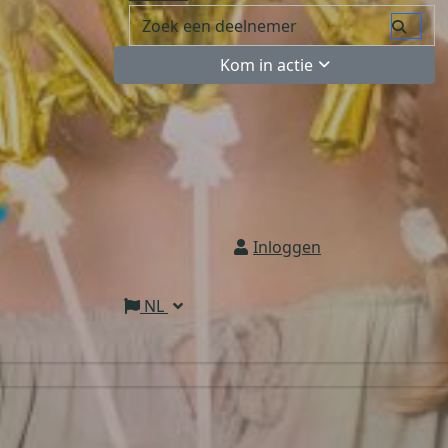
Kom in actie
Inloggen
NL