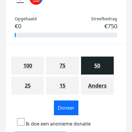
Opgehaald
Streefbedrag
€0
€750
100
75
50
25
15
Anders
Doneer
Ik doe een anonieme donatie