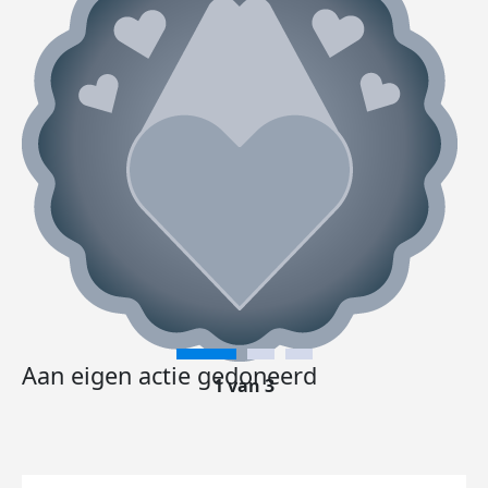
Aan eigen actie gedoneerd
1 van 3