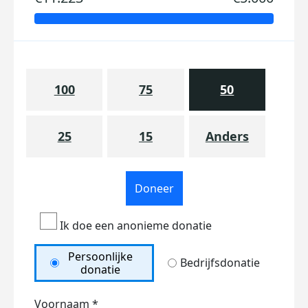
100
75
50
25
15
Anders
Doneer
Ik doe een anonieme donatie
Persoonlijke
Bedrijfsdonatie
donatie
Voornaam *