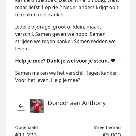
kankeronderzoek. Dat blijft hard nodig, want
maar liefst 1 op de 2 Nederlanders krijgt ooit
te maken met kanker.
Iedere bijdrage, groot of klein, maakt
verschil. Samen geven we hoop. Samen
strijden we tegen kanker. Samen redden we
levens.
Help je mee? Dank je wel voor je steun. ❤️
Samen maken we het verschil. Tegen kanker.
Voor het leven. Help je mee?
Doneer aan Anthony
arrow_back
Opgehaald
Streefbedrag
€11.223
€5.000