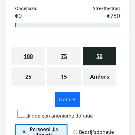
Opgehaald
Streefbedrag
€0
€750
100
75
50
25
15
Anders
Doneer
Ik doe een anonieme donatie
Persoonlijke
Bedrijfsdonatie
donatie