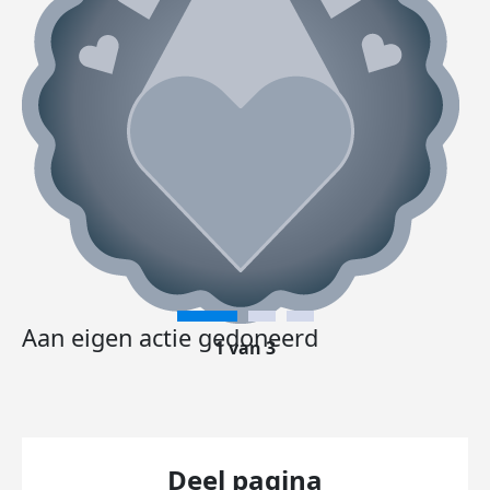
Aan eigen actie gedoneerd
1 van 3
Deel pagina