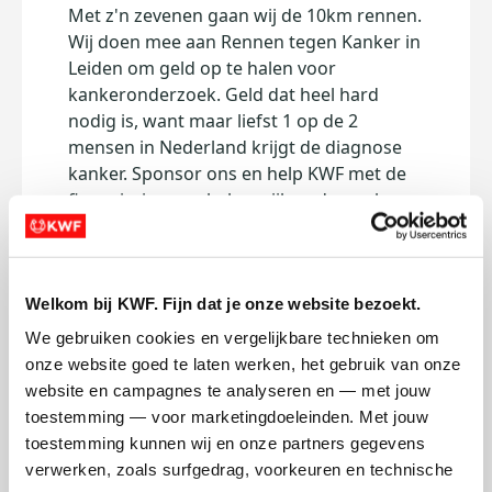
Met z'n zevenen gaan wij de 10km rennen.
Wij doen mee aan Rennen tegen Kanker in
Leiden om geld op te halen voor
kankeronderzoek. Geld dat heel hard
nodig is, want maar liefst 1 op de 2
mensen in Nederland krijgt de diagnose
kanker. Sponsor ons en help KWF met de
financiering van belangrijk onderzoek
naar kanker.
Namens JC LEICA en KWF: dankjewel! :))
Welkom bij KWF. Fijn dat je onze website bezoekt.
Deel op
We gebruiken cookies en vergelijkbare technieken om 
onze website goed te laten werken, het gebruik van onze 
website en campagnes te analyseren en — met jouw 
Mijn activiteiten volgen
toestemming — voor marketingdoeleinden. Met jouw 
toestemming kunnen wij en onze partners gegevens 
verwerken, zoals surfgedrag, voorkeuren en technische 