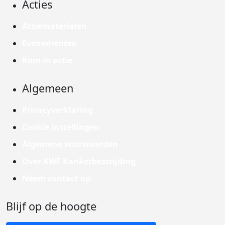
Acties
Actiematerialen
Evenementen
Kom in actie
Algemeen
Privacyverklaring
Cookie instellingen
Algemene voorwaarden
Over KWF Kankerbestrijding
Neem contact op
Blijf op de hoogte