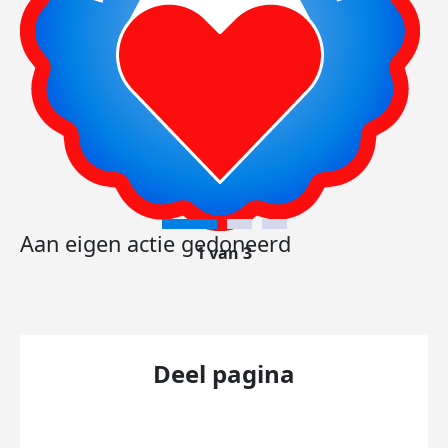
Aan eigen actie gedoneerd
1 van 3
Deel pagina