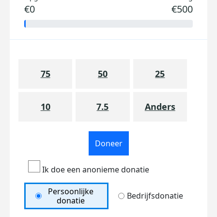
€0
€500
75
50
25
10
7.5
Anders
Doneer
Ik doe een anonieme donatie
Persoonlijke
Bedrijfsdonatie
donatie