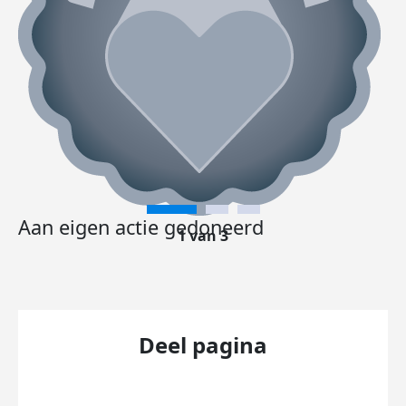
Aan eigen actie gedoneerd
1 van 3
Deel pagina