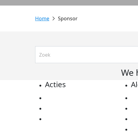
Sponsor
We 
Acties
A
Actiematerialen
Pr
Evenementen
Co
Kom in actie
Al
Ov