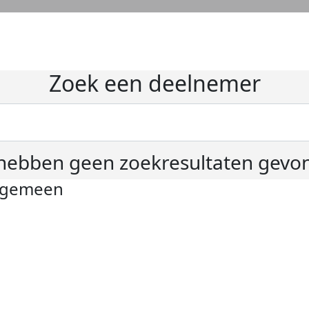
Zoek een deelnemer
hebben geen zoekresultaten gevo
lgemeen
ivacyverklaring
okie instellingen
gemene voorwaarden
er KWF Kankerbestrijding