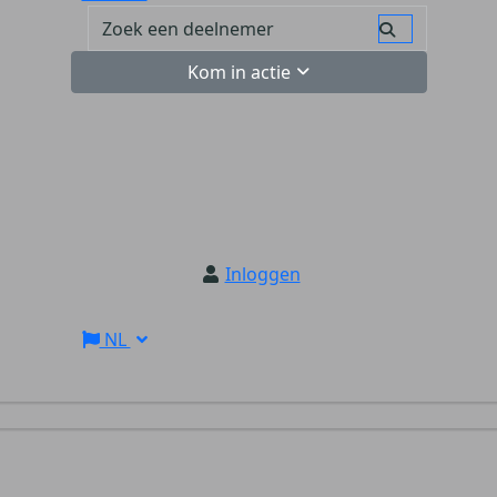
Kom in actie
Inloggen
NL