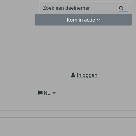
Kom in actie
Inloggen
NL