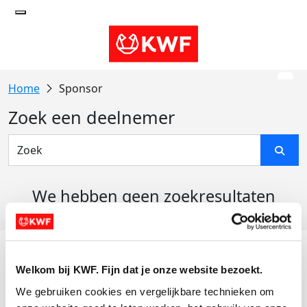
Sponsor
Zoek een deelnemer
We hebben geen zoekresultaten
gevonden
Acties
Welkom bij KWF. Fijn dat je onze website bezoekt.
Actiematerialen
We gebruiken cookies en vergelijkbare technieken om 
Evenementen