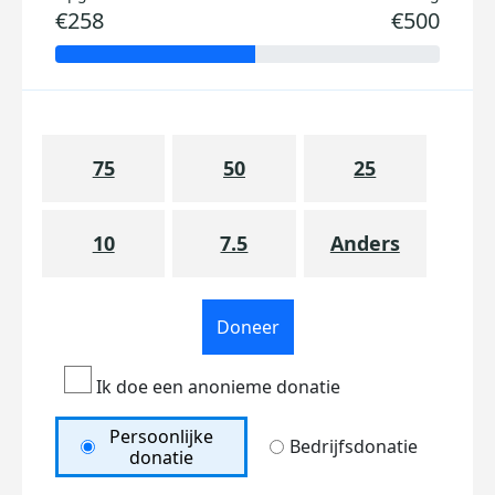
€258
€500
75
50
25
10
7.5
Anders
Doneer
Ik doe een anonieme donatie
Persoonlijke
Bedrijfsdonatie
donatie