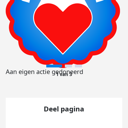
Aan eigen actie gedoneerd
1 van 3
Deel pagina