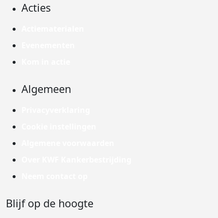
Acties
Actiematerialen
Evenementen
Kom in actie
Algemeen
Privacyverklaring
Cookie instellingen
Algemene voorwaarden
Over KWF Kankerbestrijding
Neem contact op
Blijf op de hoogte