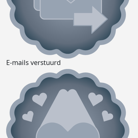
E-mails verstuurd