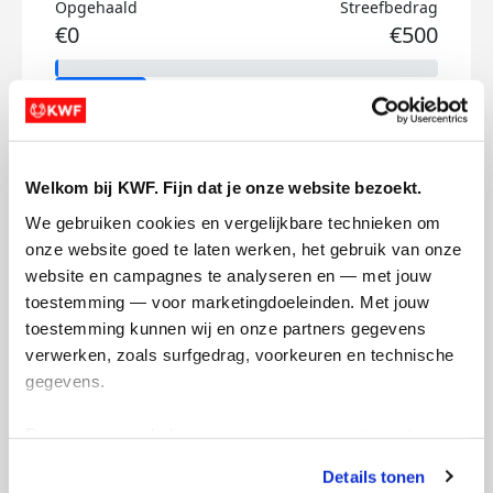
Opgehaald
Streefbedrag
€0
€500
Doneer
Daniel's badges
Welkom bij KWF. Fijn dat je onze website bezoekt.
We gebruiken cookies en vergelijkbare technieken om 
onze website goed te laten werken, het gebruik van onze 
website en campagnes te analyseren en — met jouw 
toestemming — voor marketingdoeleinden. Met jouw 
toestemming kunnen wij en onze partners gegevens 
verwerken, zoals surfgedrag, voorkeuren en technische 
gegevens.
Deze gegevens helpen ons om campagnes te meten, 
prestaties te verbeteren en relevante KWF-content te 
Details tonen
tonen. Je kunt je toestemming op elk moment wijzigen of 