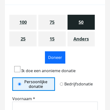
100
75
50
25
15
Anders
Doneer
Ik doe een anonieme donatie
Persoonlijke
Bedrijfsdonatie
donatie
Voornaam *