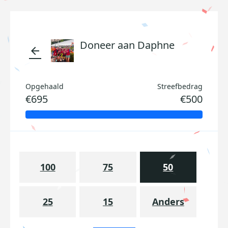
Doneer aan Daphne
arrow_back
Opgehaald
Streefbedrag
€695
€500
100
75
50
25
15
Anders