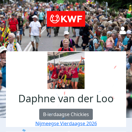
Daphne van der Loo
B-ierdaagse Chickies
Nijmeegse Vierdaagse 2026