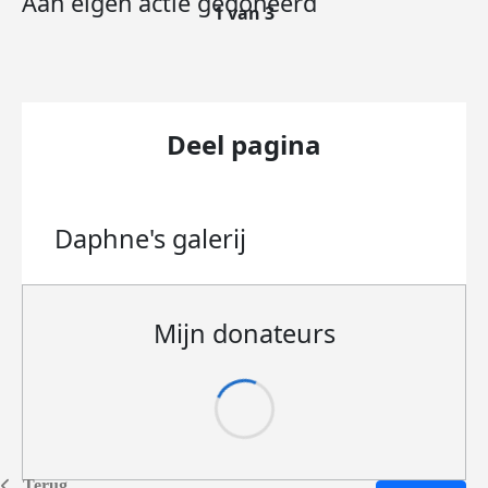
Aan eigen actie gedoneerd
1 van 3
Deel pagina
Daphne's
galerij
Mijn donateurs
Terug