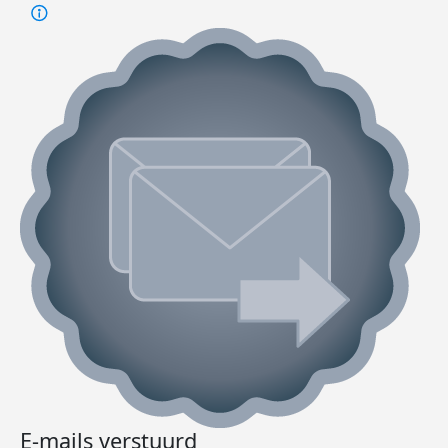
E-mails verstuurd