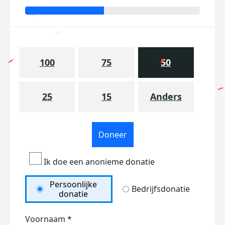
100
75
50
25
15
Anders
Doneer
Ik doe een anonieme donatie
Persoonlijke
Bedrijfsdonatie
donatie
Voornaam *