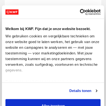
Opgehaald
Streefbedrag
€111
€250
Doneer
Word lid van mijn team
Welkom bij KWF. Fijn dat je onze website bezoekt.
We gebruiken cookies en vergelijkbare technieken om 
onze website goed te laten werken, het gebruik van onze 
Updates
website en campagnes te analyseren en — met jouw 
toestemming — voor marketingdoeleinden. Met jouw 
toestemming kunnen wij en onze partners gegevens 
verwerken, zoals surfgedrag, voorkeuren en technische 
gegevens.
Plassen tegen kanker
Deze gegevens helpen ons om campagnes te meten, 
dinsdag 14 april 2026
prestaties te verbeteren en relevante KWF-content te 
Details tonen
tonen. Je kunt je toestemming op elk moment wijzigen of 
In ons restaurant wordt er veel gebruik
intrekken via Cookie instellingen onderaan de pagina. De 
gemaakt van het toilet ook door niet
lijst met cookies is te vinden in het tabblad “details”.
Alles toestaan