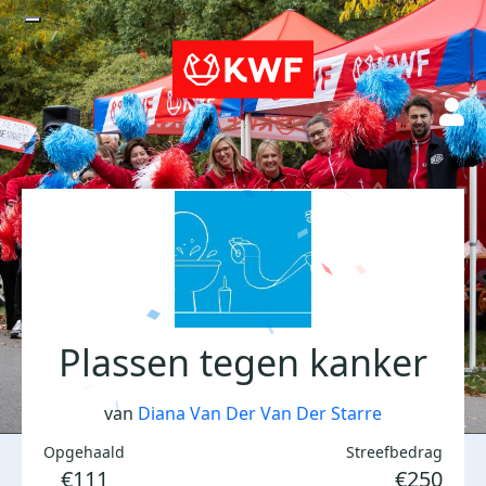
Plassen tegen kanker
van
Diana Van Der Van Der Starre
Opgehaald
Streefbedrag
€111
€250