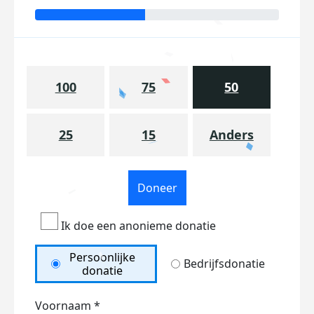
100
75
50
25
15
Anders
Doneer
Ik doe een anonieme donatie
Persoonlijke
Bedrijfsdonatie
donatie
Voornaam *