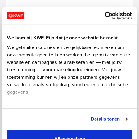
Opgehaald
Streefbedrag
€111
€250
Doneer
Word lid van mijn team
Welkom bij KWF. Fijn dat je onze website bezoekt.
We gebruiken cookies en vergelijkbare technieken om 
onze website goed te laten werken, het gebruik van onze 
Updates
website en campagnes te analyseren en — met jouw 
toestemming — voor marketingdoeleinden. Met jouw 
toestemming kunnen wij en onze partners gegevens 
verwerken, zoals surfgedrag, voorkeuren en technische 
gegevens.
Plassen tegen kanker
Deze gegevens helpen ons om campagnes te meten, 
dinsdag 14 april 2026
prestaties te verbeteren en relevante KWF-content te 
Details tonen
tonen. Je kunt je toestemming op elk moment wijzigen of 
In ons restaurant wordt er veel gebruik
intrekken via Cookie instellingen onderaan de pagina. De 
gemaakt van het toilet ook door niet
lijst met cookies is te vinden in het tabblad “details”.
Alles toestaan