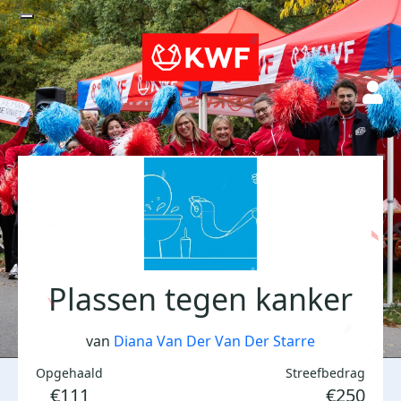
Plassen tegen kanker
van
Diana Van Der Van Der Starre
Opgehaald
Streefbedrag
€111
€250