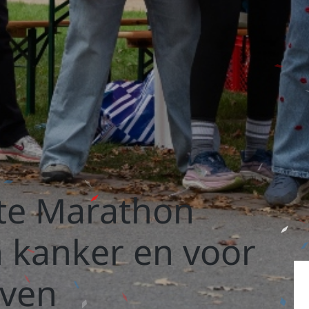
te Marathon
 kanker en voor
even