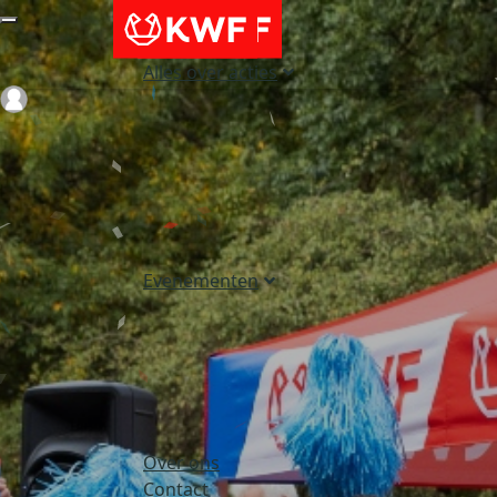
Alles over acties
Login
Evenementen
Over ons
Contact