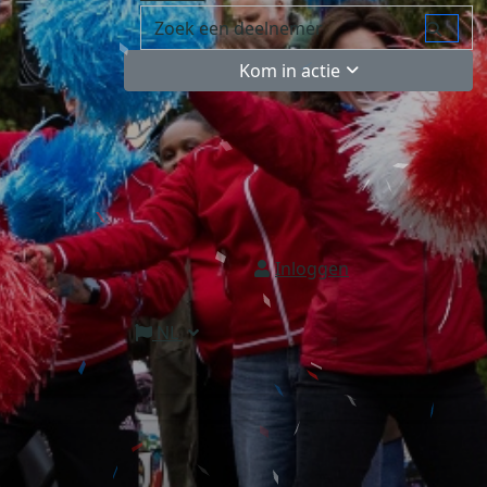
Kom in actie
Inloggen
NL