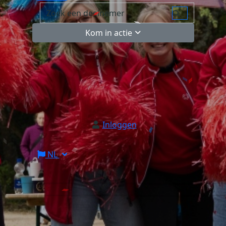
Kom in actie
Inloggen
NL