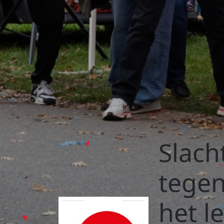
Slach
tegen
het l