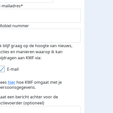
Samen maken we het verschil! Voor een beter leven met 
E-mailadres*
kanker ❤️ en daar kun jij aan bijdragen door mij te spons
Dankjewel ❤️
Mobiel nummer
Deel op
Ik blijf graag op de hoogte van nieuws,
acties en manieren waarop ik kan
bijdragen aan KWF via:
E-mail
Lees
hier
hoe KWF omgaat met je
persoonsgegevens.
Laat een bericht achter voor de
actievoerder (optioneel)