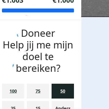
€1.003
€1.000
Doneer
Help jij me mijn
doel te
bereiken?
100
75
50
Ik loop de Slachte Marathon met een
25
15
Anders