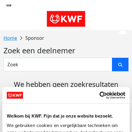
Sponsor
Zoek een deelnemer
We hebben geen zoekresultaten
gevonden
Acties
Welkom bij KWF. Fijn dat je onze website bezoekt.
Actiematerialen
We gebruiken cookies en vergelijkbare technieken om 
Evenementen