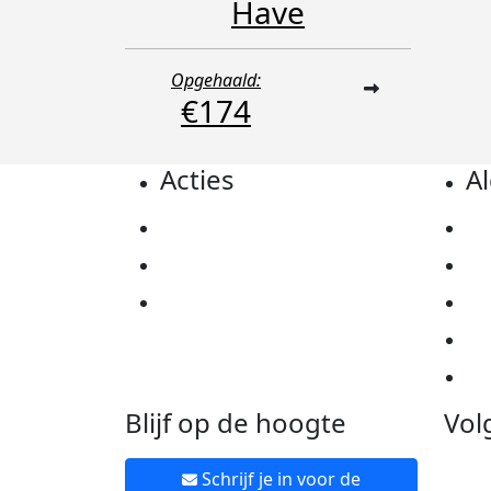
Have
Opgehaald:
€174
Acties
A
Actiematerialen
Pr
Evenementen
Co
Kom in actie
Al
Ov
Ne
Blijf op de hoogte
Vol
Schrijf je in voor de