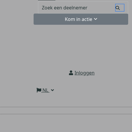
Kom in actie
Inloggen
NL