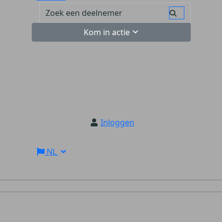
Kom in actie
Inloggen
NL