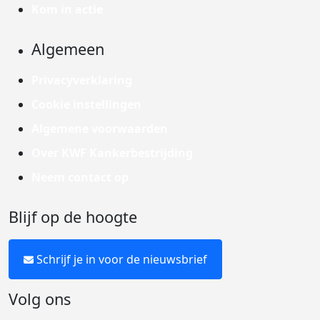
Kom in actie
Algemeen
Privacyverklaring
Cookie instellingen
Algemene voorwaarden
Over KWF Kankerbestrijding
Neem contact op
Blijf op de hoogte
Schrijf je in voor de nieuwsbrief
Volg ons