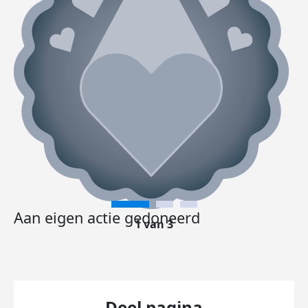
Aan eigen actie gedoneerd
1 van 3
Deel pagina