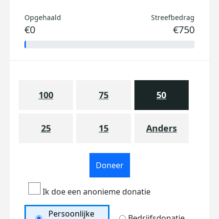
Opgehaald
Streefbedrag
€0
€750
100
75
50
25
15
Anders
Doneer
Ik doe een anonieme donatie
Persoonlijke
Bedrijfsdonatie