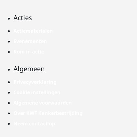
Acties
Actiematerialen
Evenementen
Kom in actie
Algemeen
Privacyverklaring
Cookie instellingen
Algemene voorwaarden
Over KWF Kankerbestrijding
Neem contact op