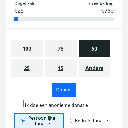
Opgehaald
Streefbedrag
€25
€750
100
75
50
25
15
Anders
Doneer
Ik doe een anonieme donatie
Persoonlijke
Bedrijfsdonatie
donatie