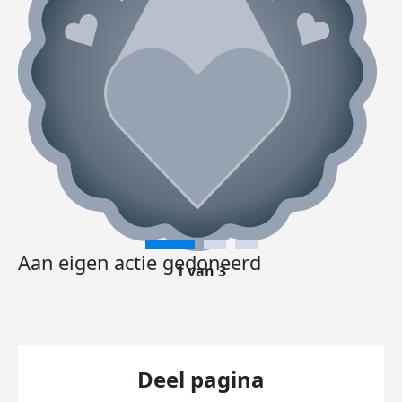
Aan eigen actie gedoneerd
1 van 3
Deel pagina