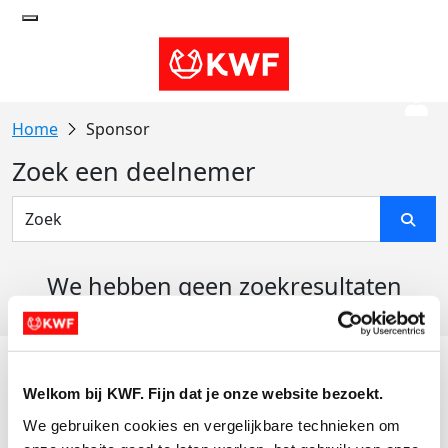
Sponsor
Zoek een deelnemer
We hebben geen zoekresultaten
gevonden
Acties
Welkom bij KWF. Fijn dat je onze website bezoekt.
Actiematerialen
We gebruiken cookies en vergelijkbare technieken om 
Evenementen