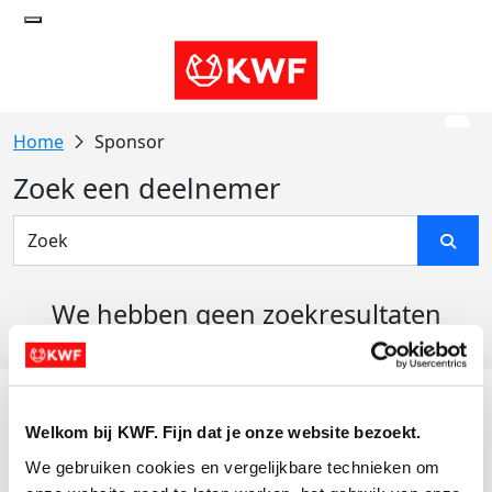
Sponsor
Zoek een deelnemer
We hebben geen zoekresultaten
gevonden
Acties
Welkom bij KWF. Fijn dat je onze website bezoekt.
Actiematerialen
We gebruiken cookies en vergelijkbare technieken om 
Evenementen