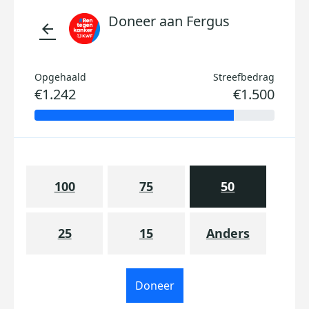
Doneer aan Fergus
arrow_back
Opgehaald
Streefbedrag
€1.242
€1.500
100
75
50
25
15
Anders
Doneer