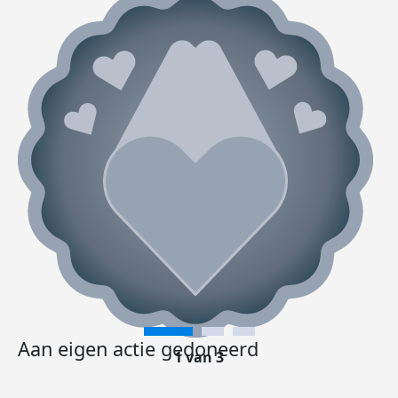
Aan eigen actie gedoneerd
1 van 3