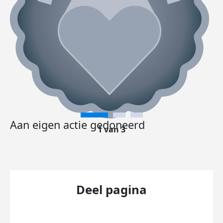
Aan eigen actie gedoneerd
1 van 3
Deel pagina