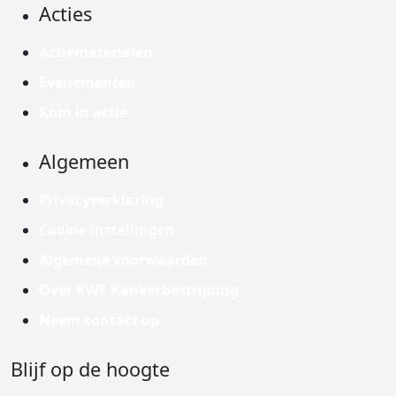
Acties
Actiematerialen
Evenementen
Kom in actie
Algemeen
Privacyverklaring
Cookie instellingen
Algemene voorwaarden
Over KWF Kankerbestrijding
Neem contact op
Blijf op de hoogte