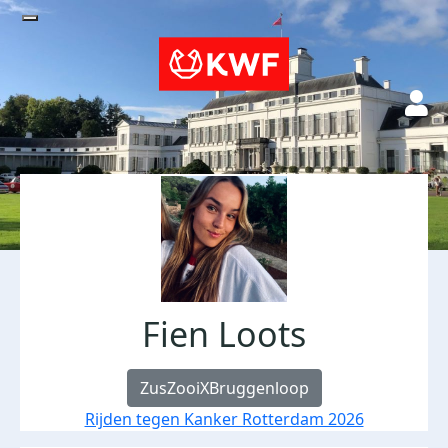
Fien Loots
ZusZooiXBruggenloop
Rijden tegen Kanker Rotterdam 2026