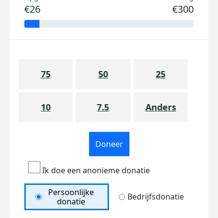
€26
€300
75
50
25
10
7.5
Anders
Doneer
Ik doe een anonieme donatie
Persoonlijke
Bedrijfsdonatie
donatie