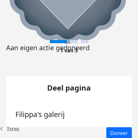
Aan eigen actie gedoneerd
1 van 3
Deel pagina
Filippa's
galerij
Terug
Doneer