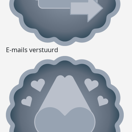
E-mails verstuurd