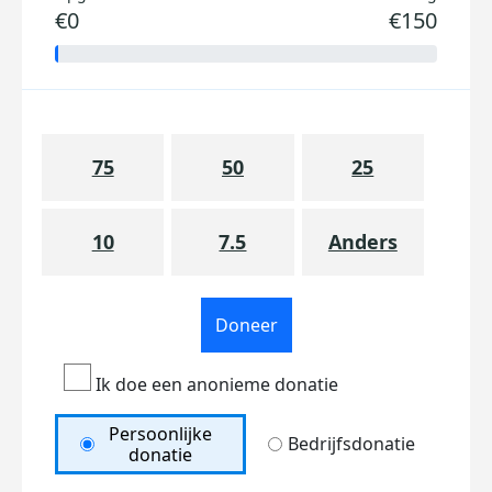
€0
€150
75
50
25
10
7.5
Anders
Doneer
Ik doe een anonieme donatie
Persoonlijke
Bedrijfsdonatie
donatie