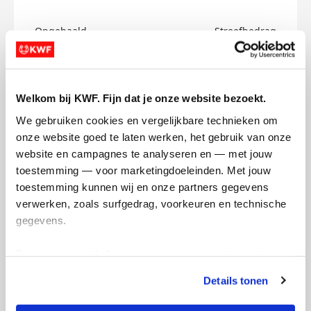
Opgehaald
Streefbedrag
€0
€150
Doneer
Welkom bij KWF. Fijn dat je onze website bezoekt.
We gebruiken cookies en vergelijkbare technieken om 
Filippa's badges
onze website goed te laten werken, het gebruik van onze 
website en campagnes te analyseren en — met jouw 
toestemming — voor marketingdoeleinden. Met jouw 
toestemming kunnen wij en onze partners gegevens 
verwerken, zoals surfgedrag, voorkeuren en technische 
gegevens.
Deze gegevens helpen ons om campagnes te meten, 
prestaties te verbeteren en relevante KWF-content te 
Details tonen
tonen. Je kunt je toestemming op elk moment wijzigen of 
intrekken via Cookie instellingen onderaan de pagina. De 