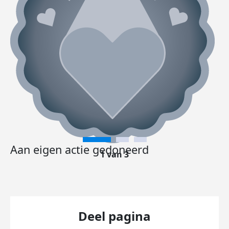
Aan eigen actie gedoneerd
1 van 3
Deel pagina