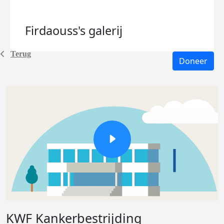
Firdaouss's
galerij
Terug
Doneer
KWF Kankerbestrijding