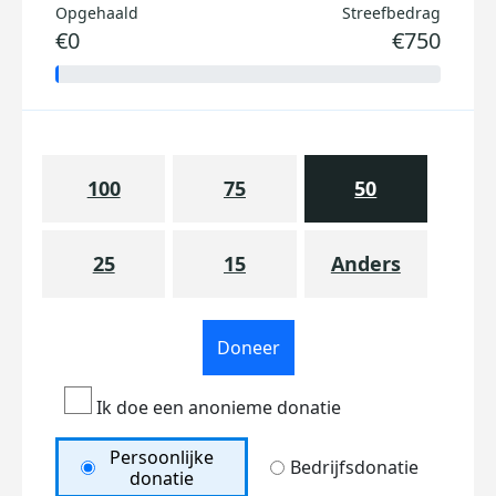
Opgehaald
Streefbedrag
€0
€750
100
75
50
25
15
Anders
Doneer
Ik doe een anonieme donatie
Persoonlijke
Bedrijfsdonatie
donatie