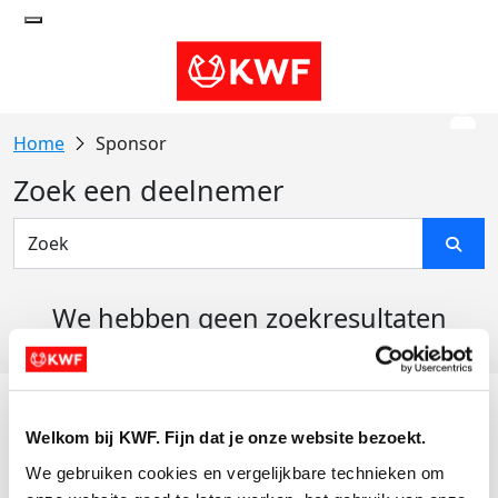
Sponsor
Zoek een deelnemer
We hebben geen zoekresultaten
gevonden
Acties
Welkom bij KWF. Fijn dat je onze website bezoekt.
Actiematerialen
We gebruiken cookies en vergelijkbare technieken om 
Evenementen