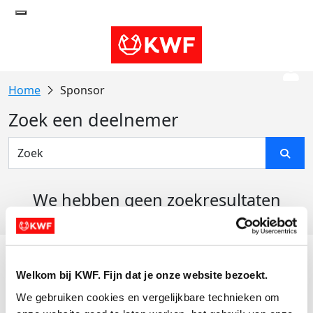
Sponsor
Zoek een deelnemer
We hebben geen zoekresultaten
gevonden
Acties
Welkom bij KWF. Fijn dat je onze website bezoekt.
Actiematerialen
We gebruiken cookies en vergelijkbare technieken om 
Evenementen