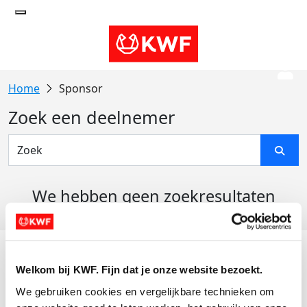
Sponsor
Zoek een deelnemer
We hebben geen zoekresultaten
gevonden
Acties
Welkom bij KWF. Fijn dat je onze website bezoekt.
Actiematerialen
We gebruiken cookies en vergelijkbare technieken om 
Evenementen